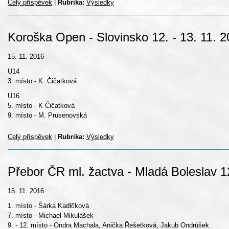
Celý příspěvek
|
Rubrika:
Výsledky
Koroška Open - Slovinsko 12. - 13. 11. 
15. 11. 2016
U14
3. místo - K. Čičatková
U16
5. místo - K Čičatková
9. místo - M. Prusenovská
Celý příspěvek
|
Rubrika:
Výsledky
Přebor ČR ml. žactva - Mladá Boleslav 1
15. 11. 2016
1. místo - Šárka Kadlčková
7. místo - Michael Mikulášek
9. - 12. místo - Ondra Machala, Anička Řešetková, Jakub Ondrůšek