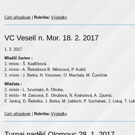
Celý příspěvek
|
Rubrika:
Výsledky
VC Veselí n. Mor. 18. 2. 2017
1. 3. 2017
Mladší žactvo :
1. místo - Š. Kadlčková
...
2. místo - A. Řešetková B. Němcová, P. Kubiš
3. místo - J. Berka, H. Vincenec, O. Machala, M. Čumíček
Mláďata :
2. místo - L. Szumiato, A. Otruba,
3. místo - M. Zancová, E. Otrubová, N. Krahulová, A. Zpurná,
F. Jankuj, D. Řešetka, J. Berka, M. Lebloch, P. Suchánek, J. Lokaj, T. Lo
Celý příspěvek
|
Rubrika:
Výsledky
Turnaj nadějí Olomouc 28. 1. 2017