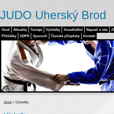
JUDO Uherský Brod
Úvod
Aktuality
Turnaje
Výsledky
Soustředění
Napsali o nás
Z
Přihlášky
GDPR
Sponzoři
Členské příspěvky
Kontakt
Úvod
»
Výsledky