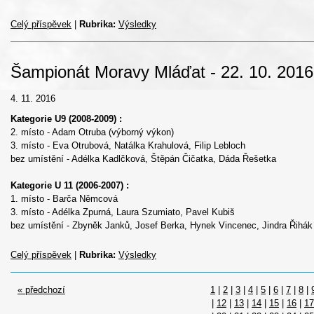
Celý příspěvek
|
Rubrika:
Výsledky
Šampionát Moravy Mláďat - 22. 10. 2016
4. 11. 2016
Kategorie U9 (2008-2009) :
2. místo - Adam Otruba (výborný výkon)
3. místo - Eva Otrubová, Natálka Krahulová, Filip Lebloch
bez umístění - Adélka Kadlčková, Štěpán Čičatka, Dáda Řešetka
Kategorie U 11 (2006-2007) :
1. místo - Barča Němcová
3. místo - Adélka Zpurná, Laura Szumiato, Pavel Kubiš
bez umístění - Zbyněk Janků, Josef Berka, Hynek Vincenec, Jindra Řihák
Celý příspěvek
|
Rubrika:
Výsledky
« předchozí
1
|
2
|
3
|
4
|
5
|
6
|
7
|
8
|
|
12
|
13
|
14
|
15
|
16
|
17