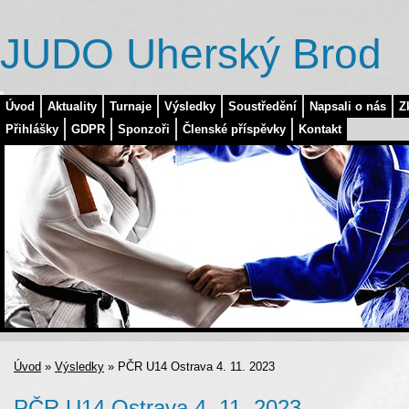
JUDO Uherský Brod
Úvod
Aktuality
Turnaje
Výsledky
Soustředění
Napsali o nás
Z
Přihlášky
GDPR
Sponzoři
Členské příspěvky
Kontakt
Úvod
»
Výsledky
»
PČR U14 Ostrava 4. 11. 2023
PČR U14 Ostrava 4. 11. 2023