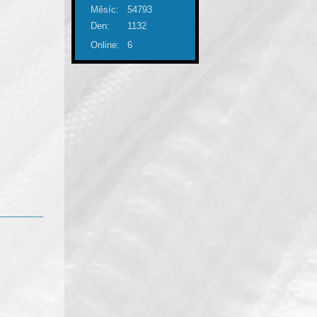
Měsíc:
54793
Den:
1132
Online:
6