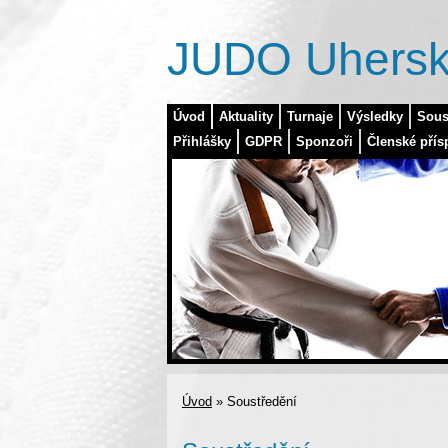
JUDO Uhersk
Úvod
Aktuality
Turnaje
Výsledky
Sous
Přihlášky
GDPR
Sponzoři
Členské přís
Úvod
»
Soustředění