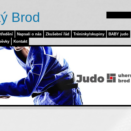
ý Brod
tředění
Napsali o nás
Zkušební řád
Tréninky/skupiny
BABY judo
pěvky
Kontakt