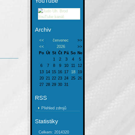
YouTube
Archiv
<<
červenec
>>
<<
2026
>>
Po
Út
St
Čt
Pá
So
Ne
1
2
3
4
5
6
7
8
9
10
11
12
13
14
15
16
17
18
19
20
21
22
23
24
25
26
27
28
29
30
31
RSS
Přehled zdrojů
Statistiky
Celkem:
2014320