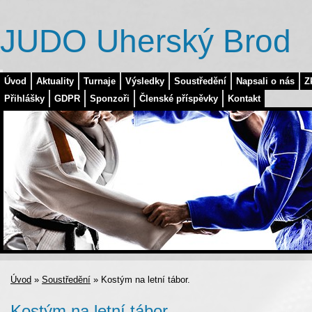
JUDO Uherský Brod
Úvod
Aktuality
Turnaje
Výsledky
Soustředění
Napsali o nás
Z
Přihlášky
GDPR
Sponzoři
Členské příspěvky
Kontakt
Úvod
»
Soustředění
»
Kostým na letní tábor.
Kostým na letní tábor.