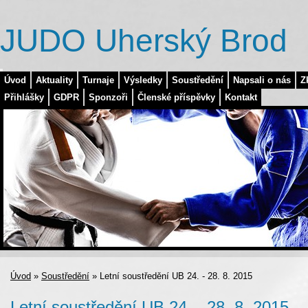
JUDO Uherský Brod
Úvod
Aktuality
Turnaje
Výsledky
Soustředění
Napsali o nás
Z
Přihlášky
GDPR
Sponzoři
Členské příspěvky
Kontakt
Úvod
»
Soustředění
»
Letní soustředění UB 24. - 28. 8. 2015
Letní soustředění UB 24. - 28. 8. 2015