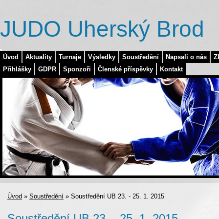
JUDO Uherský Brod
Úvod
Aktuality
Turnaje
Výsledky
Soustředění
Napsali o nás
Z
Přihlášky
GDPR
Sponzoři
Členské příspěvky
Kontakt
Úvod
»
Soustředění
»
Soustředění UB 23. - 25. 1. 2015
Soustředění UB 23. - 25. 1. 2015