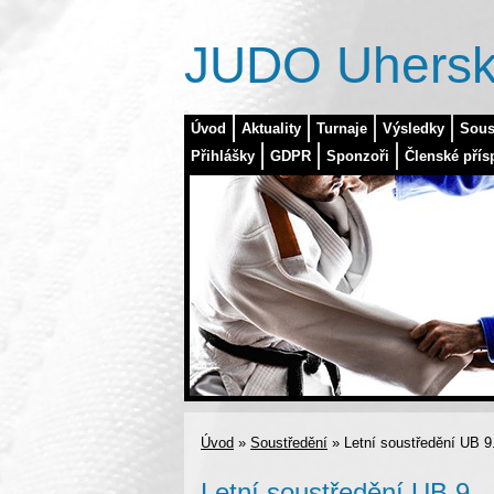
JUDO Uhersk
Úvod
Aktuality
Turnaje
Výsledky
Sous
Přihlášky
GDPR
Sponzoři
Členské přís
Úvod
»
Soustředění
»
Letní soustředění UB 9.
Letní soustředění UB 9. -