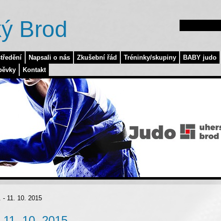
ý Brod
tředění
Napsali o nás
Zkušební řád
Tréninky/skupiny
BABY judo
pěvky
Kontakt
 - 11. 10. 2015
 11. 10. 2015