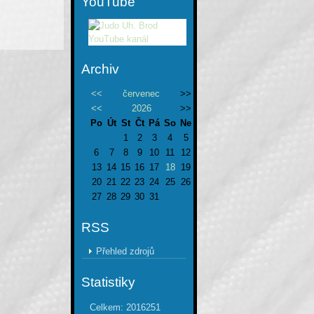
YouTube
Archiv
<<
červenec
>>
<<
2026
>>
Po
Út
St
Čt
Pá
So
Ne
1
2
3
4
5
6
7
8
9
10
11
12
13
14
15
16
17
18
19
20
21
22
23
24
25
26
27
28
29
30
31
RSS
Přehled zdrojů
Statistiky
Celkem:
2016251