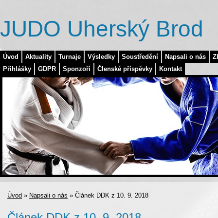
JUDO Uherský Brod
Úvod
Aktuality
Turnaje
Výsledky
Soustředění
Napsali o nás
Z
Přihlášky
GDPR
Sponzoři
Členské příspěvky
Kontakt
Úvod
»
Napsali o nás
»
Článek DDK z 10. 9. 2018
Článek DDK z 10. 9. 2018