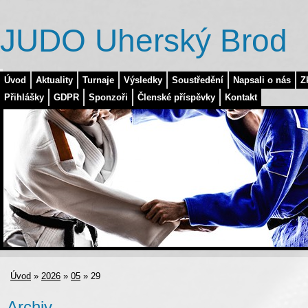
JUDO Uherský Brod
Úvod
Aktuality
Turnaje
Výsledky
Soustředění
Napsali o nás
Z
Přihlášky
GDPR
Sponzoři
Členské příspěvky
Kontakt
Úvod
»
2026
»
05
»
29
Archiv