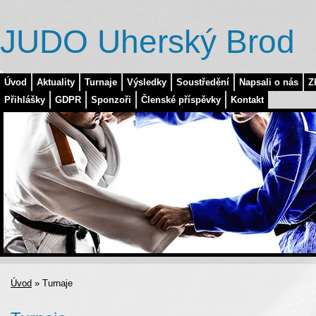
JUDO Uherský Brod
Úvod
Aktuality
Turnaje
Výsledky
Soustředění
Napsali o nás
Z
Přihlášky
GDPR
Sponzoři
Členské příspěvky
Kontakt
Úvod
»
Turnaje