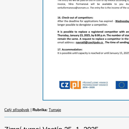
Celý příspěvek
|
Rubrika:
Turnaje