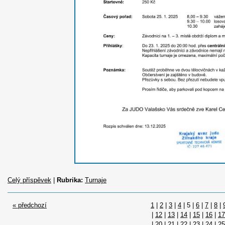
Celý příspěvek
|
Rubrika:
Turnaje
« předchozí
1
|
2
|
3
|
4
|
5
|
6
|
7
|
8
|
|
12
|
13
|
14
|
15
|
16
|
17
|
20
|
21
|
22
|
23
|
24
|
25