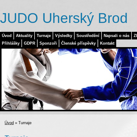
JUDO Uherský Brod
Úvod
Aktuality
Turnaje
Výsledky
Soustředění
Napsali o nás
Z
Přihlášky
GDPR
Sponzoři
Členské příspěvky
Kontakt
Úvod
»
Turnaje