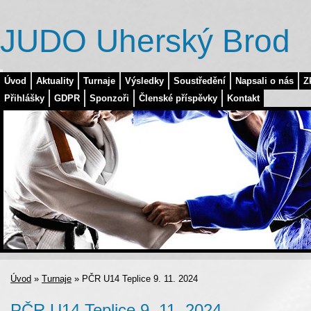
JUDO Uherský Brod
Úvod
Aktuality
Turnaje
Výsledky
Soustředění
Napsali o nás
Z
Přihlášky
GDPR
Sponzoři
Členské příspěvky
Kontakt
Úvod
»
Turnaje
»
PČR U14 Teplice 9. 11. 2024
PČR U14 Teplice 9. 11. 2024