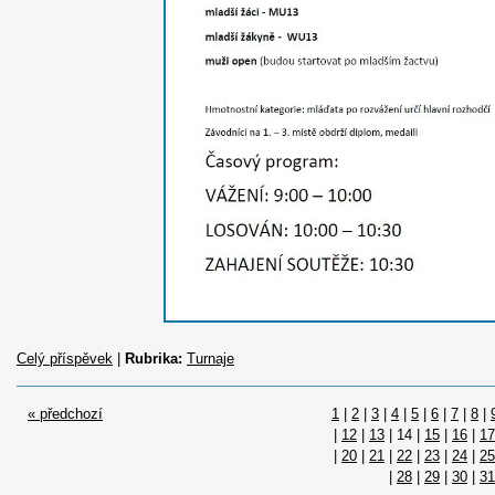
Celý příspěvek
|
Rubrika:
Turnaje
« předchozí
1
|
2
|
3
|
4
|
5
|
6
|
7
|
8
|
|
12
|
13
|
14
|
15
|
16
|
17
|
20
|
21
|
22
|
23
|
24
|
25
|
28
|
29
|
30
|
31