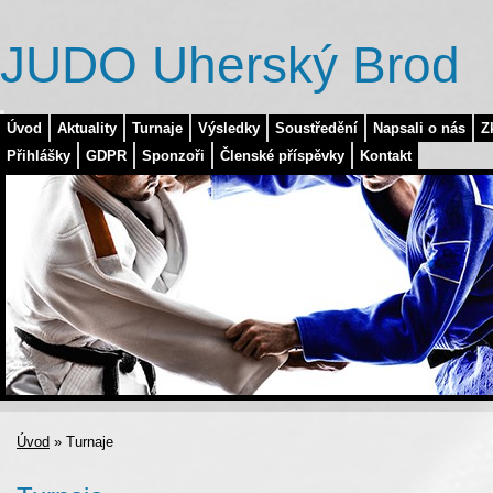
JUDO Uherský Brod
Úvod
Aktuality
Turnaje
Výsledky
Soustředění
Napsali o nás
Z
Přihlášky
GDPR
Sponzoři
Členské příspěvky
Kontakt
Úvod
»
Turnaje