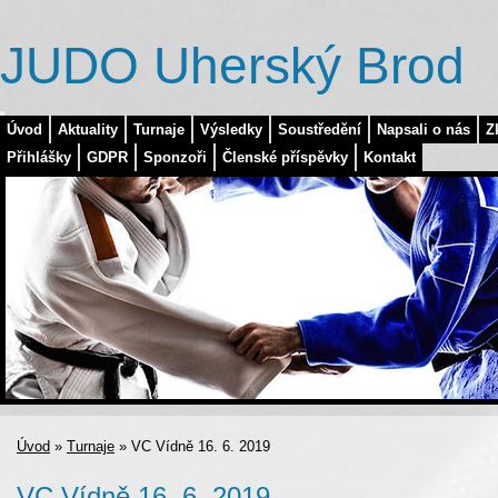
JUDO Uherský Brod
Úvod
Aktuality
Turnaje
Výsledky
Soustředění
Napsali o nás
Z
Přihlášky
GDPR
Sponzoři
Členské příspěvky
Kontakt
Úvod
»
Turnaje
»
VC Vídně 16. 6. 2019
VC Vídně 16. 6. 2019