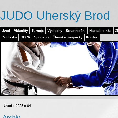
JUDO Uherský Brod
Úvod
Aktuality
Turnaje
Výsledky
Soustředění
Napsali o nás
Z
Přihlášky
GDPR
Sponzoři
Členské příspěvky
Kontakt
Úvod
»
2023
»
04
Archiv