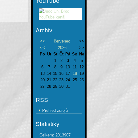
YouTube
Archiv
<<
červenec
>>
<<
2026
>>
Po
Út
St
Čt
Pá
So
Ne
1
2
3
4
5
6
7
8
9
10
11
12
13
14
15
16
17
18
19
20
21
22
23
24
25
26
27
28
29
30
31
RSS
Přehled zdrojů
Statistiky
Celkem:
2013907