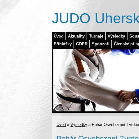
JUDO Uhersk
Úvod
Aktuality
Turnaje
Výsledky
Sous
Přihlášky
GDPR
Sponzoři
Členské přís
Úvod
»
Výsledky
»
Pohár Osvobození Tvrdoni
Pohár Osvobození Tvrdon