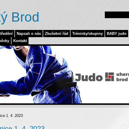
ý Brod
tředění
Napsali o nás
Zkušební řád
Tréninky/skupiny
BABY judo
pěvky
Kontakt
ce 1. 4. 2023
ice 1. 4. 2023