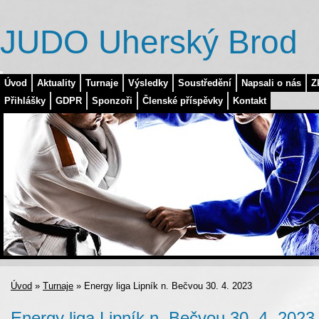
JUDO Uherský Brod
Úvod
Aktuality
Turnaje
Výsledky
Soustředění
Napsali o nás
Z
Přihlášky
GDPR
Sponzoři
Členské příspěvky
Kontakt
Úvod
»
Turnaje
»
Energy liga Lipník n. Bečvou 30. 4. 2023
Energy liga Lipník n. Bečvou 30. 4. 2023