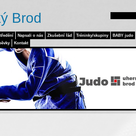
ý Brod
tředění
Napsali o nás
Zkušební řád
Tréninky/skupiny
BABY judo
pěvky
Kontakt