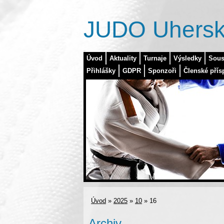
JUDO Uhersk
Úvod
Aktuality
Turnaje
Výsledky
Sous
Přihlášky
GDPR
Sponzoři
Členské přís
Úvod
»
2025
»
10
»
16
Archiv