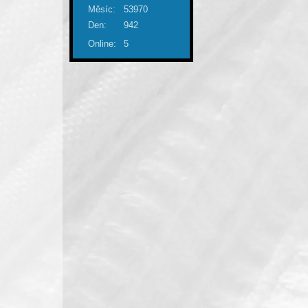
Měsíc:
53970
Den:
942
Online:
5