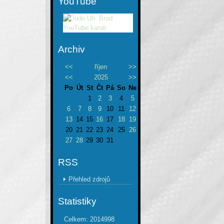
YouTube
Archiv
<<
říjen
>>
<<
2025
>>
Po
Út
St
Čt
Pá
So
Ne
1
2
3
4
5
6
7
8
9
10
11
12
13
14
15
16
17
18
19
20
21
22
23
24
25
26
27
28
29
30
31
RSS
Přehled zdrojů
Statistiky
Celkem:
2014998