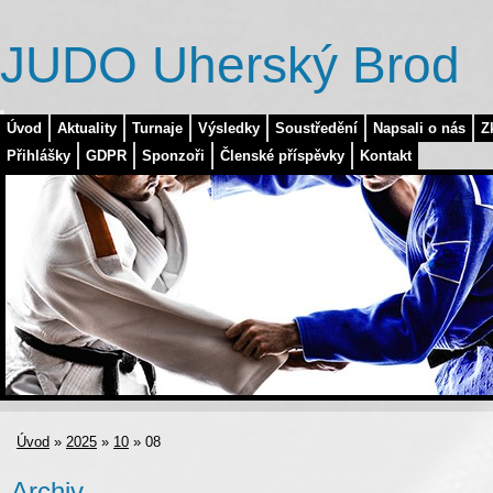
JUDO Uherský Brod
Úvod
Aktuality
Turnaje
Výsledky
Soustředění
Napsali o nás
Z
Přihlášky
GDPR
Sponzoři
Členské příspěvky
Kontakt
Úvod
»
2025
»
10
»
08
Archiv