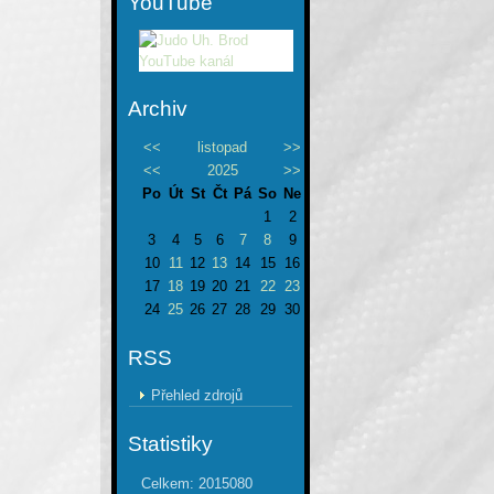
YouTube
Archiv
<<
listopad
>>
<<
2025
>>
Po
Út
St
Čt
Pá
So
Ne
1
2
3
4
5
6
7
8
9
10
11
12
13
14
15
16
17
18
19
20
21
22
23
24
25
26
27
28
29
30
RSS
Přehled zdrojů
Statistiky
Celkem:
2015080