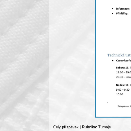
Celý příspěvek
|
Rubrika:
Turnaje