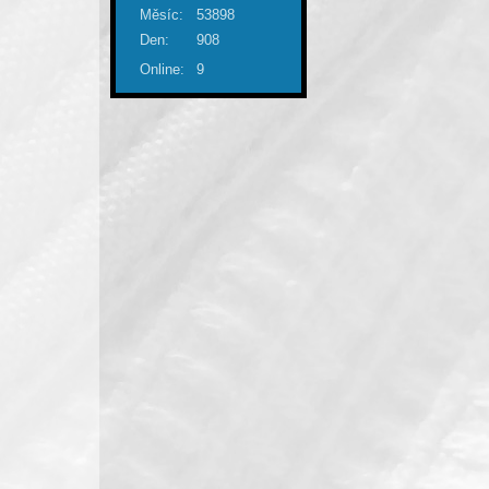
Měsíc:
53898
Den:
908
Online:
9