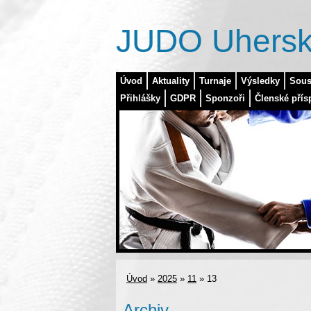
JUDO Uhersk
Úvod
Aktuality
Turnaje
Výsledky
Sous
Přihlášky
GDPR
Sponzoři
Členské přís
Úvod
»
2025
»
11
»
13
Archiv