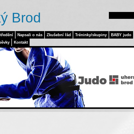
ý Brod
tředění
Napsali o nás
Zkušební řád
Tréninky/skupiny
BABY judo
pěvky
Kontakt