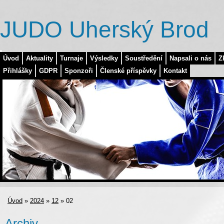
JUDO Uherský Brod
Úvod
Aktuality
Turnaje
Výsledky
Soustředění
Napsali o nás
Z
Přihlášky
GDPR
Sponzoři
Členské příspěvky
Kontakt
Úvod
»
2024
»
12
»
02
Archiv