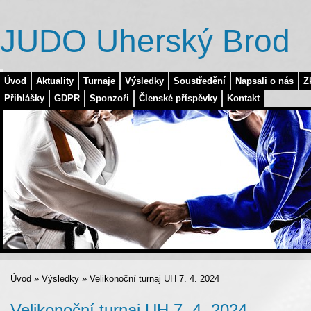
JUDO Uherský Brod
Úvod
Aktuality
Turnaje
Výsledky
Soustředění
Napsali o nás
Z
Přihlášky
GDPR
Sponzoři
Členské příspěvky
Kontakt
Úvod
»
Výsledky
»
Velikonoční turnaj UH 7. 4. 2024
Velikonoční turnaj UH 7. 4. 2024