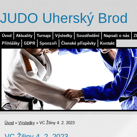
JUDO Uherský Brod
Úvod
Aktuality
Turnaje
Výsledky
Soustředění
Napsali o nás
Z
Přihlášky
GDPR
Sponzoři
Členské příspěvky
Kontakt
Úvod
»
Výsledky
»
VC Žiliny 4. 2. 2023
VC Žiliny 4. 2. 2023