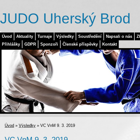
JUDO Uherský Brod
Úvod
Aktuality
Turnaje
Výsledky
Soustředění
Napsali o nás
Z
Přihlášky
GDPR
Sponzoři
Členské příspěvky
Kontakt
Úvod
»
Výsledky
»
VC VnM 9. 3. 2019
VC VnM 9. 3. 2019