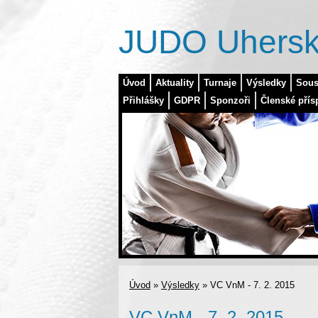
JUDO Uhersk
Úvod
Aktuality
Turnaje
Výsledky
Sous
Přihlášky
GDPR
Sponzoři
Členské přís
Úvod
»
Výsledky
»
VC VnM - 7. 2. 2015
VC VnM - 7. 2. 2015