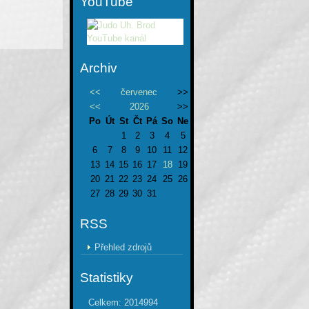
YouTube
Archiv
<<
červenec
>>
<<
2026
>>
Po
Út
St
Čt
Pá
So
Ne
1
2
3
4
5
6
7
8
9
10
11
12
13
14
15
16
17
18
19
20
21
22
23
24
25
26
27
28
29
30
31
RSS
Přehled zdrojů
Statistiky
Celkem:
2014994