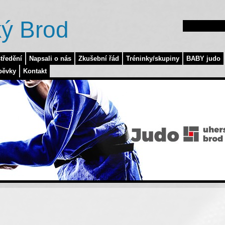
ý Brod
tředění
Napsali o nás
Zkušební řád
Tréninky/skupiny
BABY judo
pěvky
Kontakt