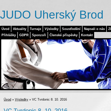
JUDO Uherský Brod
Úvod
Aktuality
Turnaje
Výsledky
Soustředění
Napsali o nás
Z
Přihlášky
GDPR
Sponzoři
Členské příspěvky
Kontakt
Úvod
»
Výsledky
»
VC Tvrdonic 8. 10. 2016
VC Tvrdonic 8. 10. 2016