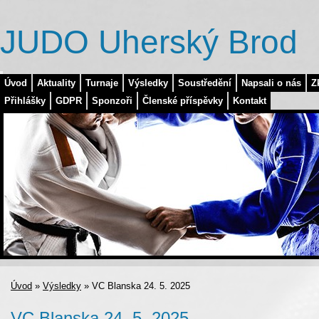
JUDO Uherský Brod
Úvod
Aktuality
Turnaje
Výsledky
Soustředění
Napsali o nás
Z
Přihlášky
GDPR
Sponzoři
Členské příspěvky
Kontakt
Úvod
»
Výsledky
»
VC Blanska 24. 5. 2025
VC Blanska 24. 5. 2025