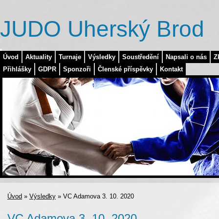
JUDO Uherský Brod
Úvod
Aktuality
Turnaje
Výsledky
Soustředění
Napsali o nás
Z
Přihlášky
GDPR
Sponzoři
Členské příspěvky
Kontakt
Úvod
»
Výsledky
»
VC Adamova 3. 10. 2020
VC Adamova 3. 10. 2020