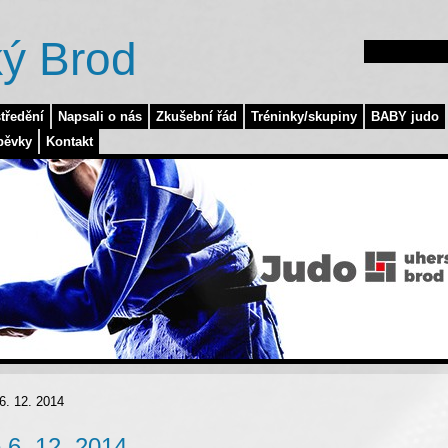
ý Brod
tředění
Napsali o nás
Zkušební řád
Tréninky/skupiny
BABY judo
pěvky
Kontakt
6. 12. 2014
 6. 12. 2014