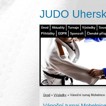
JUDO Uhersk
Úvod
Aktuality
Turnaje
Výsledky
Sous
Přihlášky
GDPR
Sponzoři
Členské přís
Úvod
»
Výsledky
»
Vánoční turnaj Mohelnice 
Vánoční turnaj Mohelnice