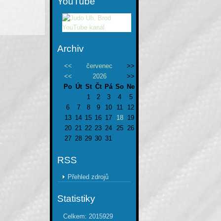
YouTube
Archiv
<<
červenec
>>
<<
2026
>>
Po
Út
St
Čt
Pá
So
Ne
1
2
3
4
5
6
7
8
9
10
11
12
13
14
15
16
17
18
19
20
21
22
23
24
25
26
27
28
29
30
31
RSS
Přehled zdrojů
Statistiky
Celkem:
2015929