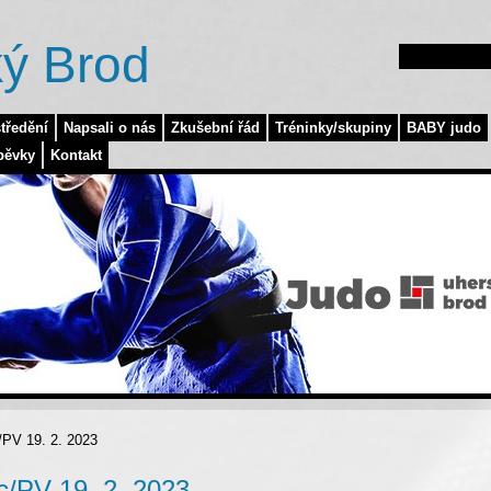
ý Brod
tředění
Napsali o nás
Zkušební řád
Tréninky/skupiny
BABY judo
pěvky
Kontakt
/PV 19. 2. 2023
c/PV 19. 2. 2023