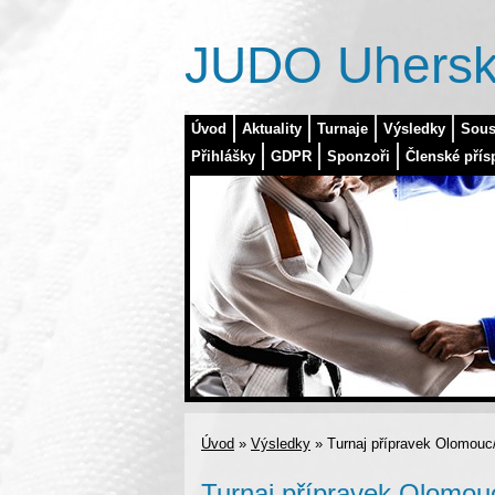
JUDO Uhersk
Úvod
Aktuality
Turnaje
Výsledky
Sous
Přihlášky
GDPR
Sponzoři
Členské přís
Úvod
»
Výsledky
»
Turnaj přípravek Olomouc
Turnaj přípravek Olomou