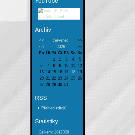
YouTube
Archiv
<<
červenec
>>
<<
2026
>>
Po
Út
St
Čt
Pá
So
Ne
1
2
3
4
5
6
7
8
9
10
11
12
13
14
15
16
17
18
19
20
21
22
23
24
25
26
27
28
29
30
31
RSS
Přehled zdrojů
Statistiky
Celkem:
2017058