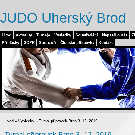
JUDO Uherský Brod
Úvod
Aktuality
Turnaje
Výsledky
Soustředění
Napsali o nás
Z
Přihlášky
GDPR
Sponzoři
Členské příspěvky
Kontakt
Úvod
»
Výsledky
»
Turnaj přípravek Brno 3. 12. 2016
Turnaj přípravek Brno 3. 12. 2016