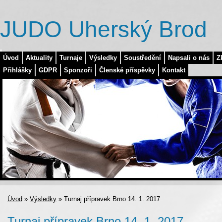
JUDO Uherský Brod
Úvod
Aktuality
Turnaje
Výsledky
Soustředění
Napsali o nás
Z
Přihlášky
GDPR
Sponzoři
Členské příspěvky
Kontakt
Úvod
»
Výsledky
»
Turnaj přípravek Brno 14. 1. 2017
Turnaj přípravek Brno 14. 1. 2017