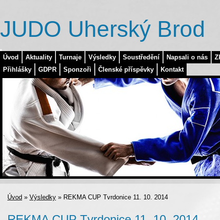
JUDO Uherský Brod
Úvod
Aktuality
Turnaje
Výsledky
Soustředění
Napsali o nás
Z
Přihlášky
GDPR
Sponzoři
Členské příspěvky
Kontakt
Úvod
»
Výsledky
»
REKMA CUP Tvrdonice 11. 10. 2014
REKMA CUP Tvrdonice 11. 10. 2014