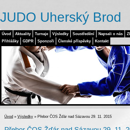
JUDO Uherský Brod
Úvod
Aktuality
Turnaje
Výsledky
Soustředění
Napsali o nás
Z
Přihlášky
GDPR
Sponzoři
Členské příspěvky
Kontakt
Úvod
»
Výsledky
»
Přebor ČOS Žďár nad Sázavou 29. 11. 2015
Přebor ČOS Žďár nad Sázavou 29. 11. 