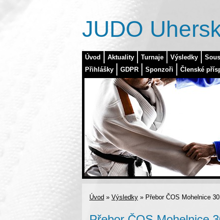
JUDO Uhersk
Úvod
Aktuality
Turnaje
Výsledky
Sous
Přihlášky
GDPR
Sponzoři
Členské přís
Úvod
»
Výsledky
»
Přebor ČOS Mohelnice 30.
Přebor ČOS Mohelnice 30