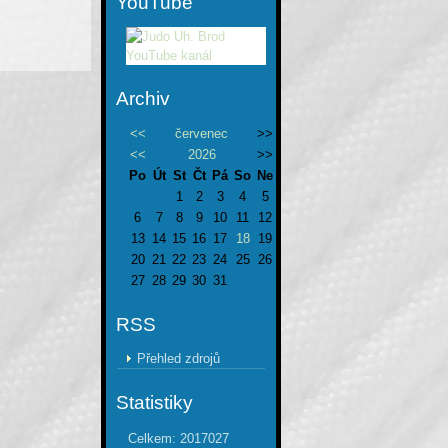
YouTube
Archiv
<<
červenec
>>
<<
2026
>>
Po
Út
St
Čt
Pá
So
Ne
1
2
3
4
5
6
7
8
9
10
11
12
13
14
15
16
17
18
19
20
21
22
23
24
25
26
27
28
29
30
31
RSS
Přehled zdrojů
Statistiky
Celkem:
2017027