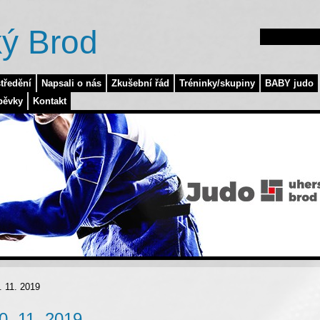
ý Brod
tředění
Napsali o nás
Zkušební řád
Tréninky/skupiny
BABY judo
pěvky
Kontakt
 11. 2019
. 11. 2019