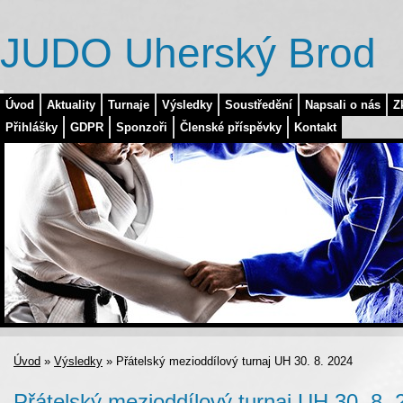
JUDO Uherský Brod
Úvod
Aktuality
Turnaje
Výsledky
Soustředění
Napsali o nás
Z
Přihlášky
GDPR
Sponzoři
Členské příspěvky
Kontakt
Úvod
»
Výsledky
»
Přátelský mezioddílový turnaj UH 30. 8. 2024
Přátelský mezioddílový turnaj UH 30. 8. 