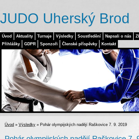
JUDO Uherský Brod
Úvod
Aktuality
Turnaje
Výsledky
Soustředění
Napsali o nás
Z
Přihlášky
GDPR
Sponzoři
Členské příspěvky
Kontakt
Úvod
»
Výsledky
»
Pohár olympijských nadějí Raškovice 7. 9. 2019
Pohár olympijských nadějí Raškovice 7. 