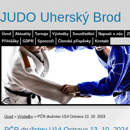
JUDO Uherský Brod
Úvod
Aktuality
Turnaje
Výsledky
Soustředění
Napsali o nás
Z
Přihlášky
GDPR
Sponzoři
Členské příspěvky
Kontakt
Úvod
»
Výsledky
»
PČR družstev U14 Ostrava 13. 10. 2024
PČR družstev U14 Ostrava 13. 10. 2024