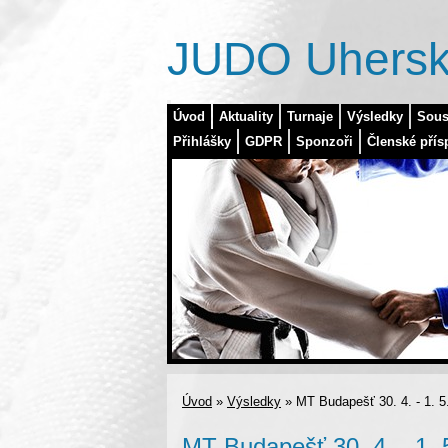
JUDO Uhersk
Úvod
Aktuality
Turnaje
Výsledky
Sous
Přihlášky
GDPR
Sponzoři
Členské přís
Úvod
»
Výsledky
»
MT Budapešť 30. 4. - 1. 5
MT Budapešť 30. 4. - 1. 