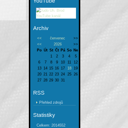
YouTube
Archiv
<<
červenec
>>
<<
2026
>>
Po
Út
St
Čt
Pá
So
Ne
1
2
3
4
5
6
7
8
9
10
11
12
13
14
15
16
17
18
19
20
21
22
23
24
25
26
27
28
29
30
31
RSS
Přehled zdrojů
Statistiky
Celkem:
2014552