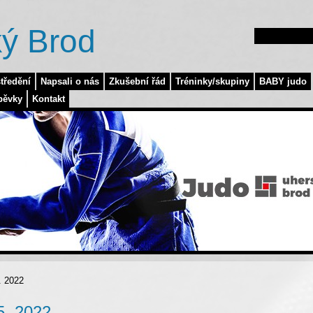
ý Brod
tředění
Napsali o nás
Zkušební řád
Tréninky/skupiny
BABY judo
pěvky
Kontakt
. 2022
5. 2022