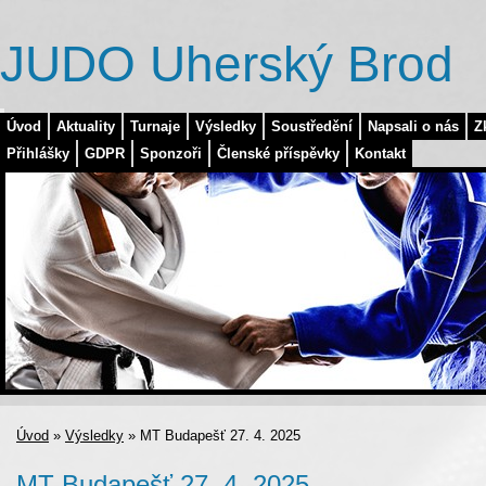
JUDO Uherský Brod
Úvod
Aktuality
Turnaje
Výsledky
Soustředění
Napsali o nás
Z
Přihlášky
GDPR
Sponzoři
Členské příspěvky
Kontakt
Úvod
»
Výsledky
»
MT Budapešť 27. 4. 2025
MT Budapešť 27. 4. 2025