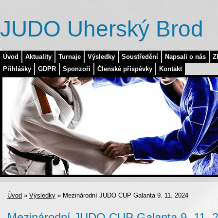
JUDO Uherský Brod
Úvod
Aktuality
Turnaje
Výsledky
Soustředění
Napsali o nás
Z
Přihlášky
GDPR
Sponzoři
Členské příspěvky
Kontakt
Úvod
»
Výsledky
»
Mezinárodní JUDO CUP Galanta 9. 11. 2024
Mezinárodní JUDO CUP Galanta 9. 11. 