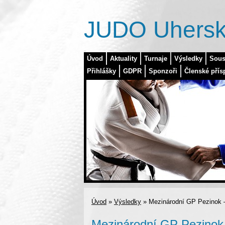
JUDO Uhersk
Úvod
Aktuality
Turnaje
Výsledky
Sous
Přihlášky
GDPR
Sponzoři
Členské přís
Úvod
»
Výsledky
»
Mezinárodní GP Pezinok –
Mezinárodní GP Pezinok 