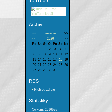
YouTube
Archiv
<<
červenec
>>
<<
2026
>>
Po
Út
St
Čt
Pá
So
Ne
1
2
3
4
5
6
7
8
9
10
11
12
13
14
15
16
17
18
19
20
21
22
23
24
25
26
27
28
29
30
31
RSS
Přehled zdrojů
Statistiky
Celkem:
2016925