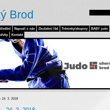
ý Brod
tředění
Napsali o nás
Zkušební řád
Tréninky/skupiny
BABY judo
pěvky
Kontakt
 24. 3. 2018
– 24. 3. 2018