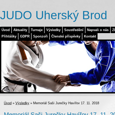
JUDO Uherský Brod
Úvod
Aktuality
Turnaje
Výsledky
Soustředění
Napsali o nás
Z
Přihlášky
GDPR
Sponzoři
Členské příspěvky
Kontakt
Úvod
»
Výsledky
»
Memoriál Saši Jurečky Havířov 17. 11. 2018
Memoriál Saši Jurečky Havířov 17. 11. 2