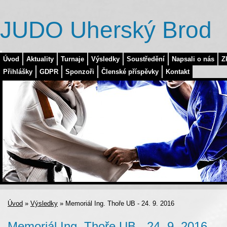
JUDO Uherský Brod
Úvod
Aktuality
Turnaje
Výsledky
Soustředění
Napsali o nás
Z
Přihlášky
GDPR
Sponzoři
Členské příspěvky
Kontakt
Úvod
»
Výsledky
»
Memoriál Ing. Thoře UB - 24. 9. 2016
Memoriál Ing. Thoře UB - 24. 9. 2016