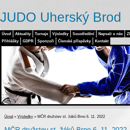
JUDO Uherský Brod
Úvod
Aktuality
Turnaje
Výsledky
Soustředění
Napsali o nás
Z
Přihlášky
GDPR
Sponzoři
Členské příspěvky
Kontakt
Úvod
»
Výsledky
»
MČR družstev st. žáků Brno 6. 11. 2022
MČR družstev st. žáků Brno 6. 11. 2022