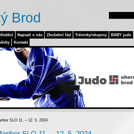
ý Brod
tředění
Napsali o nás
Zkušební řád
Tréninky/skupiny
BABY judo
pěvky
Kontakt
or SLO 11. – 12. 5. 2024
bor SLO 11. – 12. 5. 2024