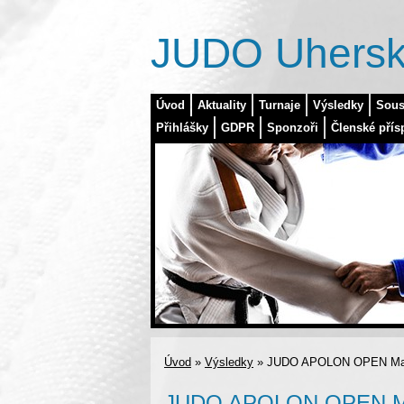
JUDO Uhersk
Úvod
Aktuality
Turnaje
Výsledky
Sous
Přihlášky
GDPR
Sponzoři
Členské přís
Úvod
»
Výsledky
»
JUDO APOLON OPEN Marib
JUDO APOLON OPEN Mari