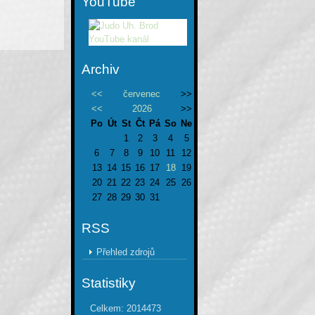
YouTube
Archiv
<<
červenec
>>
<<
2026
>>
Po
Út
St
Čt
Pá
So
Ne
1
2
3
4
5
6
7
8
9
10
11
12
13
14
15
16
17
18
19
20
21
22
23
24
25
26
27
28
29
30
31
RSS
Přehled zdrojů
Statistiky
Celkem:
2014473