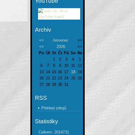
YouTube
Archiv
<<
červenec
>>
<<
2026
>>
Po
Út
St
Čt
Pá
So
Ne
1
2
3
4
5
6
7
8
9
10
11
12
13
14
15
16
17
18
19
20
21
22
23
24
25
26
27
28
29
30
31
RSS
Přehled zdrojů
Statistiky
Celkem:
2014731