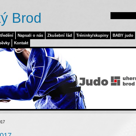
ý Brod
tředění
Napsali o nás
Zkušební řád
Tréninky/skupiny
BABY judo
pěvky
Kontakt
017
2017