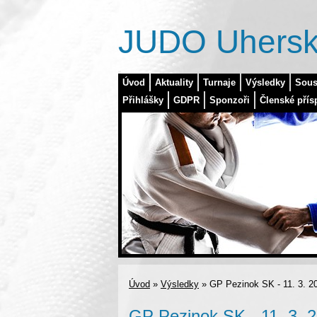
JUDO Uhersk
Úvod
Aktuality
Turnaje
Výsledky
Sous
Přihlášky
GDPR
Sponzoři
Členské přís
Úvod
»
Výsledky
»
GP Pezinok SK - 11. 3. 2
GP Pezinok SK - 11. 3. 