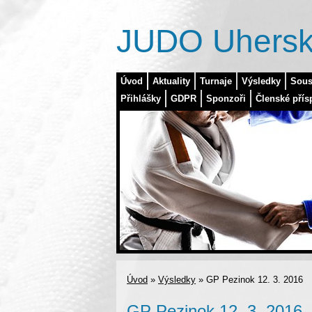
JUDO Uhersk
Úvod
Aktuality
Turnaje
Výsledky
Sous
Přihlášky
GDPR
Sponzoři
Členské přís
Úvod
»
Výsledky
»
GP Pezinok 12. 3. 2016
GP Pezinok 12. 3. 2016