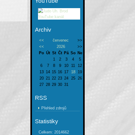
YouTube
Archiv
<<
červenec
>>
<<
2026
>>
Po
Út
St
Čt
Pá
So
Ne
1
2
3
4
5
6
7
8
9
10
11
12
13
14
15
16
17
18
19
20
21
22
23
24
25
26
27
28
29
30
31
RSS
Přehled zdrojů
Statistiky
Celkem:
2014662