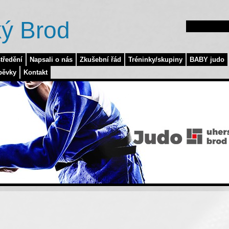
ý Brod
tředění
Napsali o nás
Zkušební řád
Tréninky/skupiny
BABY judo
pěvky
Kontakt