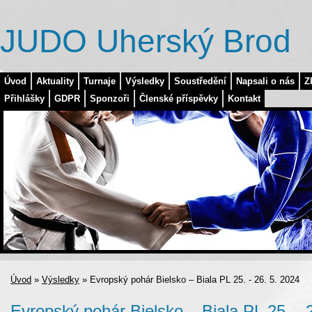
JUDO Uherský Brod
Úvod
Aktuality
Turnaje
Výsledky
Soustředění
Napsali o nás
Z
Přihlášky
GDPR
Sponzoři
Členské příspěvky
Kontakt
Úvod
»
Výsledky
»
Evropský pohár Bielsko – Biala PL 25. - 26. 5. 2024
Evropský pohár Bielsko – Biala PL 25. - 