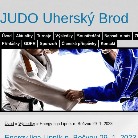
JUDO Uherský Brod
Úvod
Aktuality
Turnaje
Výsledky
Soustředění
Napsali o nás
Z
Přihlášky
GDPR
Sponzoři
Členské příspěvky
Kontakt
Úvod
»
Výsledky
»
Energy liga Lipník n. Bečvou 29. 1. 2023
Energy liga Lipník n. Bečvou 29. 1. 2023